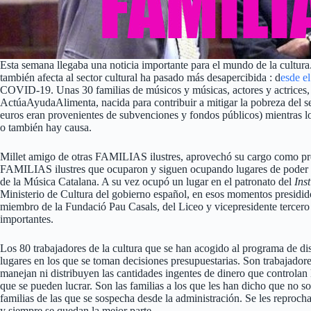
Esta semana llegaba una noticia importante para el mundo de la cultura.
también afecta al sector cultural ha pasado más desapercibida : d
esde e
COVID-19. Unas 30 familias de músicos y músicas, actores y actrices, té
ActúaAyudaAlimenta, nacida para contribuir a mitigar la pobreza del s
euros eran provenientes de subvenciones y fondos públicos) mientras los
o también hay causa.
Millet amigo de otras FAMILIAS ilustres, aprovechó su cargo como presi
FAMILIAS ilustres que ocuparon y siguen ocupando lugares de poder des
de la Música Catalana. A su vez ocupó un lugar en el patronato del
Ins
Ministerio de Cultura del gobierno español, en esos momentos presid
miembro de la Fundació Pau Casals, del Liceo y vicepresidente tercer
importantes.
Los 80 trabajadores de la cultura que se han acogido al programa de di
lugares en los que se toman decisiones presupuestarias. Son trabajadores
manejan ni distribuyen las cantidades ingentes de dinero que controlan
que se pueden lucrar. Son las familias a los que les han dicho que no s
familias de las que se sospecha desde la administración. Se les reproch
y siempre se quedan la mejor parte.