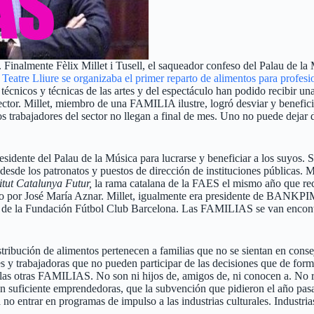
 Finalmente Fèlix Millet i Tusell, el saqueador confeso del Palau de la
l Teatre Lliure se organizaba el primer reparto de alimentos para profes
cnicos y técnicas de las artes y del espectáculo han podido recibir una
ector. Millet, miembro de una FAMILIA ilustre, logró desviar y benefic
 trabajadores del sector no llegan a final de mes. Uno no puede dejar de
dente del Palau de la Música para lucrarse y beneficiar a los suyos. S
de los patronatos y puestos de dirección de instituciones públicas. Mi
titut Catalunya Futur,
la rama catalana de la FAES el mismo año que rec
ido por José María Aznar. Millet, igualmente era presidente de BANKP
o de la Fundación Fútbol Club Barcelona. Las FAMILIAS se van encontr
stribución de alimentos pertenecen a familias que no se sientan en cons
 y trabajadoras que no pueden participar de las decisiones que de forma 
 las otras FAMILIAS. No son ni hijos de, amigos de, ni conocen a. No r
on suficiente emprendedoras, que la subvención que pidieron el año pasa
a no entrar en programas de impulso a las industrias culturales. Indust