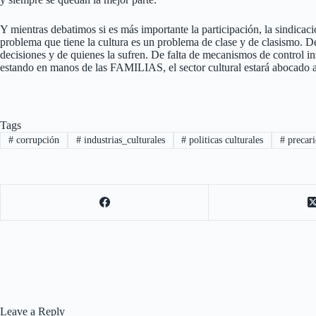
Y mientras debatimos si es más importante la participación, la sindicac
problema que tiene la cultura es un problema de clase y de clasismo. D
decisiones y de quienes la sufren. De falta de mecanismos de control in
estando en manos de las FAMILIAS, el sector cultural estará abocado a la
Tags
#
corrupción
#
industrias_culturales
#
politicas culturales
#
precar
Leave a Reply