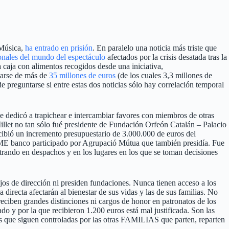
 Música,
ha entrado en prisión
. En paralelo una noticia más triste que
ionales del mundo del espectáculo
afectados por la crisis desatada tras la
 caja con alimentos recogidos desde una iniciativa,
iarse de más de
35 millones de euros
(de los cuales 3,3 millones de
 preguntarse si entre estas dos noticias sólo hay correlación temporal
e dedicó a trapichear e intercambiar favores con miembros de otras
llet no tan sólo fué presidente de Fundación Orfeón Catalán – Palacio
ibió un incremento presupuestario de 3.000.000 de euros del
IME banco participado por Agrupació Mútua que también presidía. Fue
ando en despachos y en los lugares en los que se toman decisiones
ejos de dirección ni presiden fundaciones. Nunca tienen acceso a los
directa afectarán al bienestar de sus vidas y las de sus familias. No
eciben grandes distinciones ni cargos de honor en patronatos de los
do y por la que recibieron 1.200 euros está mal justificada. Son las
rias que siguen controladas por las otras FAMILIAS que parten, reparten