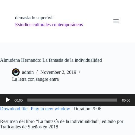
Skip
to
content
demasiado superávit
Estudios culturales contemporáneos
Almudena Hernando: La fantasía de la individualidad
admin
November 2, 2019
La letra con sangre entra
Audio
00:00
00:00
Player
Download file
|
Play in new window
|
Duration: 9:06
Resumen del libro “La fantasía de la individualidad”, editado por
Traficantes de Sueños en 2018