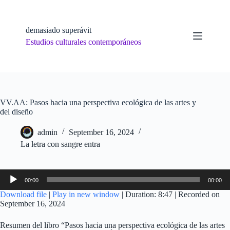
Skip
to
content
demasiado superávit
Estudios culturales contemporáneos
VV.AA: Pasos hacia una perspectiva ecológica de las artes y
del diseño
admin
September 16, 2024
La letra con sangre entra
Audio
00:00
00:00
Player
Download file
|
Play in new window
|
Duration: 8:47
|
Recorded on
September 16, 2024
Resumen del libro “Pasos hacia una perspectiva ecológica de las artes