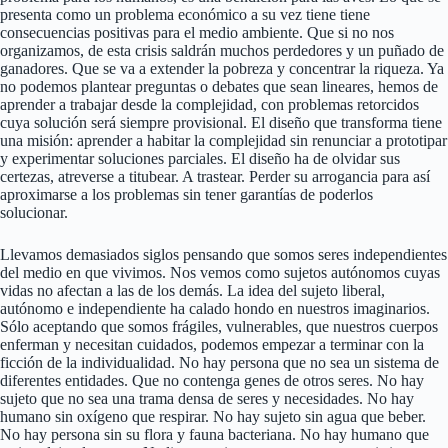
presenta como un problema económico a su vez tiene tiene
consecuencias positivas para el medio ambiente. Que si no nos
organizamos, de esta crisis saldrán muchos perdedores y un puñado de
ganadores. Que se va a extender la pobreza y concentrar la riqueza. Ya
no podemos plantear preguntas o debates que sean lineares, hemos de
aprender a trabajar desde la complejidad, con problemas retorcidos
cuya solución será siempre provisional. El diseño que transforma tiene
una misión: aprender a habitar la complejidad sin renunciar a prototipar
y experimentar soluciones parciales. El diseño ha de olvidar sus
certezas, atreverse a titubear. A trastear. Perder su arrogancia para así
aproximarse a los problemas sin tener garantías de poderlos
solucionar.
Llevamos demasiados siglos pensando que somos seres independientes
del medio en que vivimos. Nos vemos como sujetos autónomos cuyas
vidas no afectan a las de los demás. La idea del sujeto liberal,
autónomo e independiente ha calado hondo en nuestros imaginarios.
Sólo aceptando que somos frágiles, vulnerables, que nuestros cuerpos
enferman y necesitan cuidados, podemos empezar a terminar con la
ficción de la individualidad. No hay persona que no sea un sistema de
diferentes entidades. Que no contenga genes de otros seres. No hay
sujeto que no sea una trama densa de seres y necesidades. No hay
humano sin oxígeno que respirar. No hay sujeto sin agua que beber.
No hay persona sin su flora y fauna bacteriana. No hay humano que