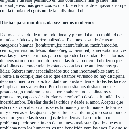
empezar a diseñar pensando en una consciencia más grande, más
intersubjetiva, más generosa, es una buena forma de empezar a romper
con la tiranía del egoísmo de la individualidad.
Diseñar para mundos cada vez menos modernos
Estamos pasando de un mundo lineal y piramidal a una multitud de
mundos caóticos y horizontalizados. Estamos pasando de usar
categorías binarias (hombre/mujer, natura/cultura, razón/emoción,
centro/periferia, norte/sur, blanco/negro, bien/mal), a necesitar matices,
escalas y nuevos términos para comprender la realidad. Estas formas
de pensar/ordenar el mundo heredadas de la modernidad dieron pie a
disciplinas de conocimiento estancas con las que aún tenemos que
lidiar. Saberes muy especializados que eran incompatibles entre sí.
Frente a la complejidad de lo que estamos viviendo no hay disciplina
de conocimiento en la actualidad que pueda entender todas las facetas
e implicaciones a resolver. Por ello necesitamos deshacernos del
pesado yugo moderno para elaborar saberes indisciplinados y
promiscuos, capaces de abordar este embrollo desde la humildad y la
incertidumbre. Diseñar desde la crítica y desde el amor. Aceptar que
esta crisis va a afectar a los seres humanos y no-humanos de formas
muy diversas y desiguales. Que el bienestar de un grupo social puede
ser el orígen de las desventajas de los demás. La solución a un
problema puede ser el inicio de un nuevo malestar. Que lo que es un
problema para los humanos, es una bendición para las aves. Lo que se