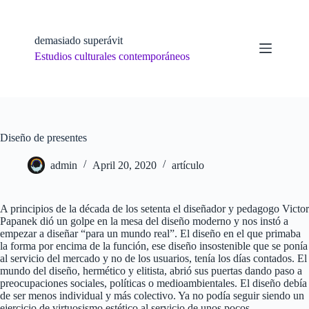
Skip
to
content
demasiado superávit
Estudios culturales contemporáneos
Diseño de presentes
admin
April 20, 2020
artículo
A principios de la década de los setenta el diseñador y pedagogo Victor
Papanek dió un golpe en la mesa del diseño moderno y nos instó a
empezar a diseñar “para un mundo real”. El diseño en el que primaba
la forma por encima de la función, ese diseño insostenible que se ponía
al servicio del mercado y no de los usuarios, tenía los días contados. El
mundo del diseño, hermético y elitista, abrió sus puertas dando paso a
preocupaciones sociales, políticas o medioambientales. El diseño debía
de ser menos individual y más colectivo. Ya no podía seguir siendo un
ejercicio de virtuosismo estético al servicio de unos pocos