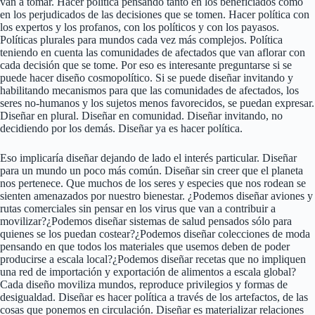
van a tomar. Hacer política pensando tanto en los beneficiados como
en los perjudicados de las decisiones que se tomen. Hacer política con
los expertos y los profanos, con los políticos y con los payasos.
Políticas plurales para mundos cada vez más complejos. Política
teniendo en cuenta las comunidades de afectados que van aflorar con
cada decisión que se tome. Por eso es interesante preguntarse si se
puede hacer diseño cosmopolítico. Si se puede diseñar invitando y
habilitando mecanismos para que las comunidades de afectados, los
seres no-humanos y los sujetos menos favorecidos, se puedan expresar.
Diseñar en plural. Diseñar en comunidad. Diseñar invitando, no
decidiendo por los demás. Diseñar ya es hacer política.
Eso implicaría diseñar dejando de lado el interés particular. Diseñar
para un mundo un poco más común. Diseñar sin creer que el planeta
nos pertenece. Que muchos de los seres y especies que nos rodean se
sienten amenazados por nuestro bienestar. ¿Podemos diseñar aviones y
rutas comerciales sin pensar en los virus que van a contribuir a
movilizar?¿Podemos diseñar sistemas de salud pensados sólo para
quienes se los puedan costear?¿Podemos diseñar colecciones de moda
pensando en que todos los materiales que usemos deben de poder
producirse a escala local?¿Podemos diseñar recetas que no impliquen
una red de importación y exportación de alimentos a escala global?
Cada diseño moviliza mundos, reproduce privilegios y formas de
desigualdad. Diseñar es hacer política a través de los artefactos, de las
cosas que ponemos en circulación. Diseñar es materializar relaciones