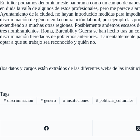
En tuiter podíamos denominar este panorama como un campo de nabos, s
en duda la valía de algunos de estos profesionales, pero me parece alar
Ayuntamiento de la ciudad, no hayan introducido medidas para impedir q
discriminación de género en la contratación laboral, por ejemplo las pr
extendiendo a muchas otras regiones. Posiblemente andemos escasos de
tres nombramientos, Roma, Barenblit y Guerra se han hecho tras un co
discriminación heredadas de gobiernos anteriores. Lamentablemente par
optar a que su trabajo sea reconocido y quién no.
(los datos y cargos están extraídos de las diferentes webs de las instit
Tags
#
discriminación
#
genero
#
instituciones
#
políticas_culturales