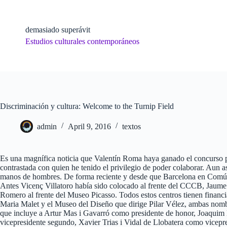
Skip
to
content
demasiado superávit
Estudios culturales contemporáneos
Discriminación y cultura: Welcome to the Turnip Field
admin
April 9, 2016
textos
Es una magnífica noticia que Valentín Roma haya ganado el concurso par
contrastada con quien he tenido el privilegio de poder colaborar. Aun as
manos de hombres. De forma reciente y desde que Barcelona en Comú r
Antes Vicenç Villatoro había sido colocado al frente del CCCB, Jaume
Romero al frente del Museo Picasso. Todos estos centros tienen financ
Maria Malet y el Museo del Diseño que dirige Pilar Vélez, ambas nombr
que incluye a Artur Mas i Gavarró como presidente de honor, Joaquim 
vicepresidente segundo, Xavier Trias i Vidal de Llobatera como vicepre