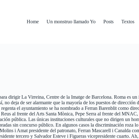
Home
Un monstruo llamado Yo
Posts
Textos
a dirigir La Virreina, Centre de la Imatge de Barcelona. Roma es un in
í, no deja de ser alarmante que la mayoría de los puestos de dirección de
egenta el ayuntamiento se ha nombrado a Ferran Barenblit como direc
 Reus al frente del Arts Santa Mònica, Pepe Serra al frente del MNAC,
iación pública. Las únicas instituciones culturales que no dirigen un 
adas sin concurso público. En algunos casos la discriminación roza lo 
Molins i Amat presidente del patronato, Ferran Mascarell i Canalda co
sidente tercero y Salvador Esteve i Figueras vicepresidente cuarto. Ah,