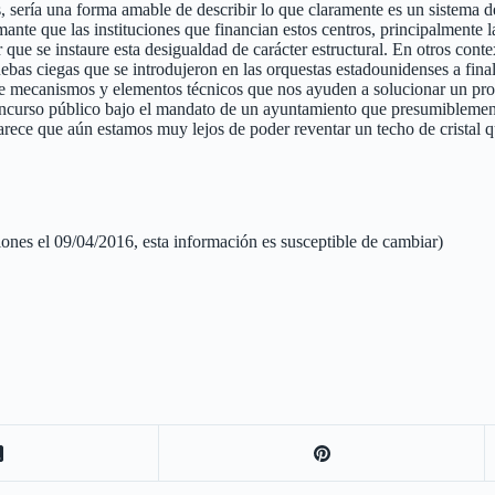
ería una forma amable de describir lo que claramente es un sistema d
mante que las instituciones que financian estos centros, principalmente 
ue se instaure esta desigualdad de carácter estructural. En otros cont
uebas ciegas que se introdujeron en las orquestas estadounidenses a fina
 mecanismos y elementos técnicos que nos ayuden a solucionar un prob
ncurso público bajo el mandato de un ayuntamiento que presumiblemente
ece que aún estamos muy lejos de poder reventar un techo de cristal qu
uciones el 09/04/2016, esta información es susceptible de cambiar)