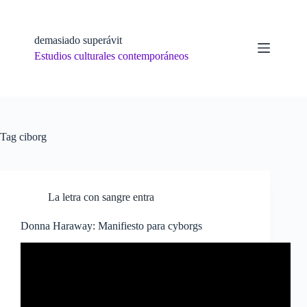
Skip
to
content
demasiado superávit
Estudios culturales contemporáneos
Tag
ciborg
La letra con sangre entra
Donna Haraway: Manifiesto para cyborgs