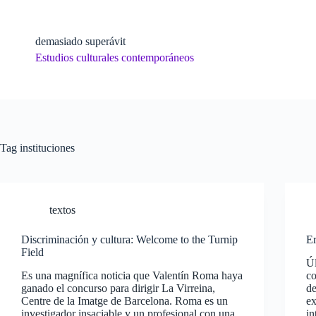
Skip
to
content
demasiado superávit
Estudios culturales contemporáneos
Tag
instituciones
textos
Discriminación y cultura: Welcome to the Turnip
Er
Field
Úl
Es una magnífica noticia que Valentín Roma haya
co
ganado el concurso para dirigir La Virreina,
de
Centre de la Imatge de Barcelona. Roma es un
ex
investigador insaciable y un profesional con una
in