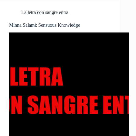
La letra con sangre entra
Minna Salami: Sensuous Knowledge