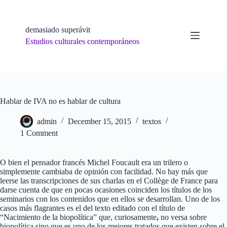
Skip
to
content
demasiado superávit
Estudios culturales contemporáneos
Hablar de IVA no es hablar de cultura
admin
December 15, 2015
textos
1 Comment
O bien el pensador francés Michel Foucault era un trilero o
simplemente cambiaba de opinión con facilidad. No hay más que
leerse las transcripciones de sus charlas en el Collège de France para
darse cuenta de que en pocas ocasiones coinciden los títulos de los
seminarios con los contenidos que en ellos se desarrollan. Uno de los
casos más flagrantes es el del texto editado con el título de
“Nacimiento de la biopolítica” que, curiosamente
,
no versa sobre
biopolítica sino que es uno de los mejores tratados que existen sobre el