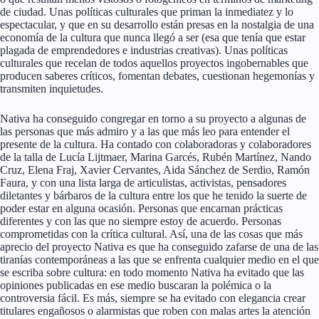
de ciudad. Unas políticas culturales que priman la inmediatez y lo
espectacular, y que en su desarrollo están presas en la nostalgia de una
economía de la cultura que nunca llegó a ser (esa que tenía que estar
plagada de emprendedores e industrias creativas). Unas políticas
culturales que recelan de todos aquellos proyectos ingobernables que
producen saberes críticos, fomentan debates, cuestionan hegemonías y
transmiten inquietudes.
Nativa ha conseguido congregar en torno a su proyecto a algunas de
las personas que más admiro y a las que más leo para entender el
presente de la cultura. Ha contado con colaboradoras y colaboradores
de la talla de Lucía Lijtmaer, Marina Garcés, Rubén Martínez, Nando
Cruz, Elena Fraj, Xavier Cervantes, Aida Sánchez de Serdio, Ramón
Faura, y con una lista larga de articulistas, activistas, pensadores
diletantes y bárbaros de la cultura entre los que he tenido la suerte de
poder estar en alguna ocasión. Personas que encarnan prácticas
diferentes y con las que no siempre estoy de acuerdo. Personas
comprometidas con la crítica cultural. Así, una de las cosas que más
aprecio del proyecto Nativa es que ha conseguido zafarse de una de las
tiranías contemporáneas a las que se enfrenta cualquier medio en el que
se escriba sobre cultura: en todo momento Nativa ha evitado que las
opiniones publicadas en ese medio buscaran la polémica o la
controversia fácil. Es más, siempre se ha evitado con elegancia crear
titulares engañosos o alarmistas que roben con malas artes la atención