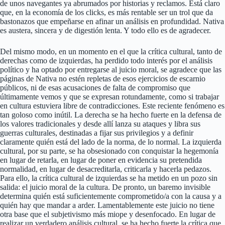
de unos navegantes ya abrumados por historias y reclamos. Está claro
que, en la economía de los clicks, es más rentable ser un trol que da
bastonazos que empeñarse en afinar un análisis en profundidad. Nativa
es austera, sincera y de digestión lenta. Y todo ello es de agradecer.
Del mismo modo, en un momento en el que la crítica cultural, tanto de
derechas como de izquierdas, ha perdido todo interés por el análisis
político y ha optado por entregarse al juicio moral, se agradece que las
páginas de Nativa no estén repletas de esos ejercicios de escarnio
públicos, ni de esas acusaciones de falta de compromiso que
últimamente vemos y que se expresan rotundamente, como si trabajar
en cultura estuviera libre de contradicciones. Este reciente fenómeno es
tan goloso como inútil. La derecha se ha hecho fuerte en la defensa de
los valores tradicionales y desde allí lanza su ataques y libra sus
guerras culturales, destinadas a fijar sus privilegios y a definir
claramente quién está del lado de la norma, de lo normal. La izquierda
cultural, por su parte, se ha obsesionado con conquistar la hegemonía
en lugar de retarla, en lugar de poner en evidencia su pretendida
normalidad, en lugar de desacreditarla, criticarla y hacerla pedazos.
Para ello, la crítica cultural de izquierdas se ha metido en un pozo sin
salida: el juicio moral de la cultura. De pronto, un baremo invisible
determina quién está suficientemente comprometido/a con la causa y a
quién hay que mandar a arder. Lamentablemente este juicio no tiene
otra base que el subjetivismo más miope y desenfocado. En lugar de
realizar un verdadero análisis cultural, se ha hecho fuerte la crítica que