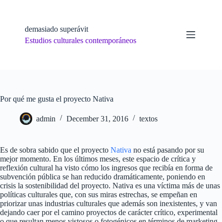
Skip
to
content
demasiado superávit
Estudios culturales contemporáneos
Por qué me gusta el proyecto Nativa
admin
December 31, 2016
textos
Es de sobra sabido que el proyecto
Nativa
no está pasando por su
mejor momento. En los últimos meses, este espacio de crítica y
reflexión cultural ha visto cómo los ingresos que recibía en forma de
subvención pública se han reducido dramáticamente, poniendo en
crisis la sostenibilidad del proyecto. Nativa es una víctima más de unas
políticas culturales que, con sus miras estrechas, se empeñan en
priorizar unas industrias culturales que además son inexistentes, y van
dejando caer por el camino proyectos de carácter crítico, experimental
o que resultan menos vistosos o fotogénicos en términos de marketing